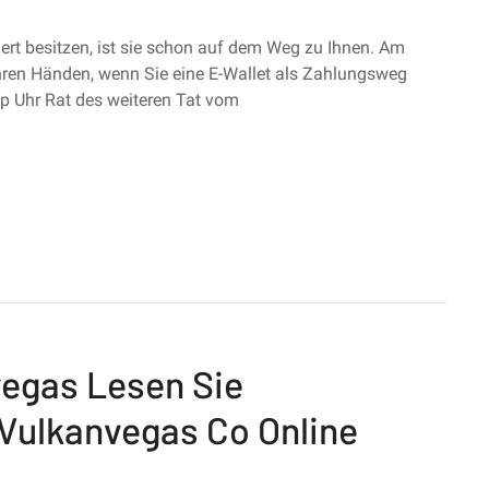
rt besitzen, ist sie schon auf dem Weg zu Ihnen. Am
 Ihren Händen, wenn Sie eine E-Wallet als Zahlungsweg
p Uhr Rat des weiteren Tat vom
egas Lesen Sie
ulkanvegas Co Online