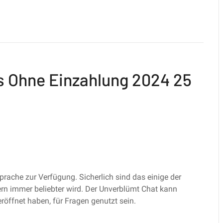
s Ohne Einzahlung 2024 25
prache zur Verfügung. Sicherlich sind das einige der
rn immer beliebter wird. Der Unverblümt Chat kann
röffnet haben, für Fragen genutzt sein.