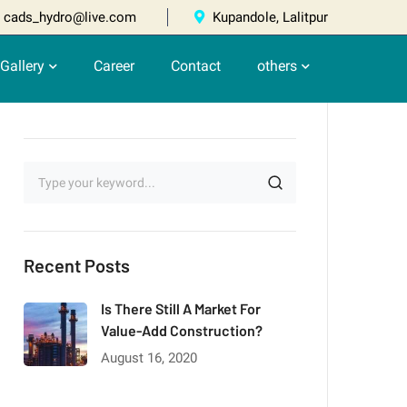
cads_hydro@live.com
Kupandole, Lalitpur
Gallery
Career
Contact
others
Recent Posts
Is There Still A Market For
Value-Add Construction?
August 16, 2020