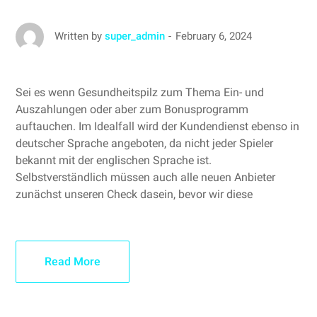
February 6, 2024
Written by
super_admin
Sei es wenn Gesundheitspilz zum Thema Ein- und
Auszahlungen oder aber zum Bonusprogramm
auftauchen. Im Idealfall wird der Kundendienst ebenso in
deutscher Sprache angeboten, da nicht jeder Spieler
bekannt mit der englischen Sprache ist.
Selbstverständlich müssen auch alle neuen Anbieter
zunächst unseren Check dasein, bevor wir diese
Read More