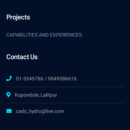
Projects
CAPABILITIES AND EXPERIENCES
Contact Us
01-5545786 / 9849086616
Kupondole, Lalitpur
cads_hydro@live.com