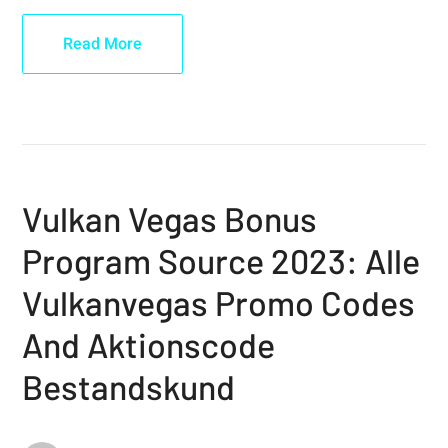
Read More
Vulkan Vegas Bonus
Program Source 2023: Alle
Vulkanvegas Promo Codes
And Aktionscode
Bestandskund