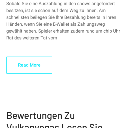
Sobald Sie eine Auszahlung in den shows angefordert
besitzen, ist sie schon auf dem Weg zu Ihnen. Am
schnellsten beilegen Sie Ihre Bezahlung bereits in Ihren
Händen, wenn Sie eine E-Wallet als Zahlungsweg
gewählt haben. Spieler erhalten zudem rund um chip Uhr
Rat des weiteren Tat vom
Read More
Bewertungen Zu
Vulkanvegas Lesen Sie