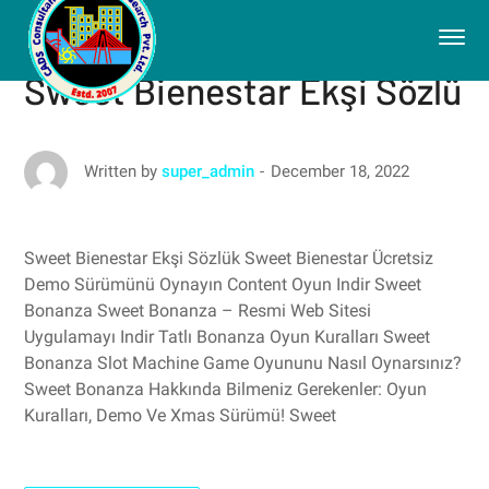
Sweet Bienestar Ekşi Sözlü
December 18, 2022
Written by
super_admin
Sweet Bienestar Ekşi Sözlük Sweet Bienestar Ücretsiz
Demo Sürümünü Oynayın Content Oyun Indir Sweet
Bonanza Sweet Bonanza – Resmi Web Sitesi
Uygulamayı Indir Tatlı Bonanza Oyun Kuralları Sweet
Bonanza Slot Machine Game Oyununu Nasıl Oynarsınız?
Sweet Bonanza Hakkında Bilmeniz Gerekenler: Oyun
Kuralları, Demo Ve Xmas Sürümü! Sweet