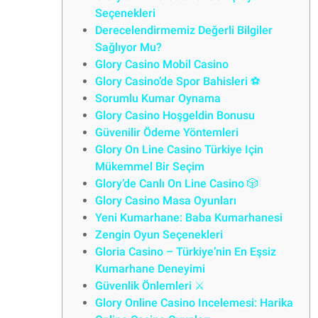
Seçenekleri
Derecelendirmemiz Değerli Bilgiler
Sağlıyor Mu?
Glory Casino Mobil Casino
Glory Casino’de Spor Bahisleri ⚽️
Sorumlu Kumar Oynama
Glory Casino Hoşgeldin Bonusu
Güvenilir Ödeme Yöntemleri
Glory On Line Casino Türkiye Için
Mükemmel Bir Seçim
Glory’de Canlı On Line Casino 🎲
Glory Casino Masa Oyunları
Yeni Kumarhane: Baba Kumarhanesi
Zengin Oyun Seçenekleri
Gloria Casino – Türkiye’nin En Eşsiz
Kumarhane Deneyimi
Güvenlik Önlemleri ⚔️
Glory Online Casino Incelemesi: Harika