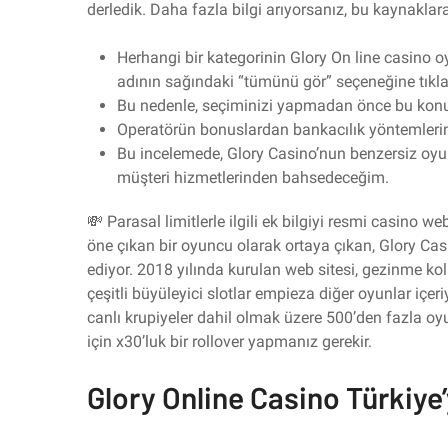
derledik. Daha fazla bilgi arıyorsanız, bu kaynakl
Herhangi bir kategorinin Glory On line casino 
adının sağındaki “tümünü gör” seçeneğine tıkla
Bu nedenle, seçiminizi yapmadan önce bu konuyl
Operatörün bonuslardan bankacılık yöntemlerine 
Bu incelemede, Glory Casino’nun benzersiz oyu
müşteri hizmetlerinden bahsedeceğim.
💸 Parasal limitlerle ilgili ek bilgiyi resmi casino 
öne çıkan bir oyuncu olarak ortaya çıkan, Glory Ca
ediyor. 2018 yılında kurulan web sitesi, gezinme kol
çeşitli büyüleyici slotlar empieza diğer oyunlar içer
canlı krupiyeler dahil olmak üzere 500’den fazla oy
için x30’luk bir rollover yapmanız gerekir.
Glory Online Casino Türkiye