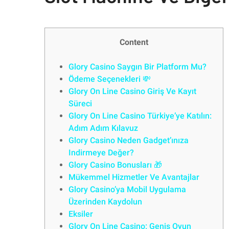
Content
Glory Casino Saygın Bir Platform Mu?
Ödeme Seçenekleri 💸
Glory On Line Casino Giriş Ve Kayıt
Süreci
Glory On Line Casino Türkiye’ye Katılın:
Adım Adım Kılavuz
Glory Casino Neden Gadget’ınıza
Indirmeye Değer?
Glory Casino Bonusları 🎁
Mükemmel Hizmetler Ve Avantajlar
Glory Casino’ya Mobil Uygulama
Üzerinden Kaydolun
Eksiler
Glory On Line Casino: Geniş Oyun