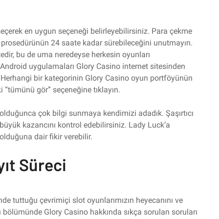
seçerek en uygun seçeneği belirleyebilirsiniz. Para çekme
 prosedürünün 24 saate kadar sürebileceğini unutmayın.
tedir, bu de uma neredeyse herkesin oyunları
 Android uygulamaları Glory Casino internet sitesinden
r. Herhangi bir kategorinin Glory Casino oyun portföyünün
i “tümünü gör” seçeneğine tıklayın.
olduğunca çok bilgi sunmaya kendimizi adadık. Şaşırtıcı
n büyük kazancını kontrol edebilirsiniz. Lady Luck’a
lduğuna dair fikir verebilir.
yıt Süreci
inde tuttuğu çevrimiçi slot oyunlarımızın heyecanını ve
 bölümünde Glory Casino hakkında sıkça sorulan soruları