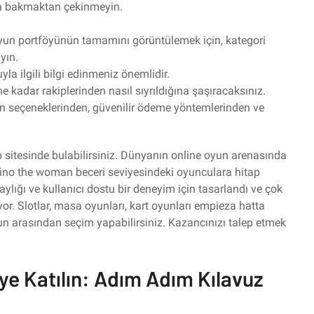
ara bakmaktan çekinmeyin.
oyun portföyünün tamamını görüntülemek için, kategori
yın.
a ilgili bilgi edinmeniz önemlidir.
kadar rakiplerinden nasıl sıyrıldığına şaşıracaksınız.
n seçeneklerinden, güvenilir ödeme yöntemlerinden ve
web sitesinde bulabilirsiniz. Dünyanın online oyun arenasında
sino the woman beceri seviyesindeki oyunculara hitap
aylığı ve kullanıcı dostu bir deneyim için tasarlandı ve çok
iyor. Slotlar, masa oyunları, kart oyunları empieza hatta
un arasından seçim yapabilirsiniz. Kazancınızı talep etmek
’ye Katılın: Adım Adım Kılavuz