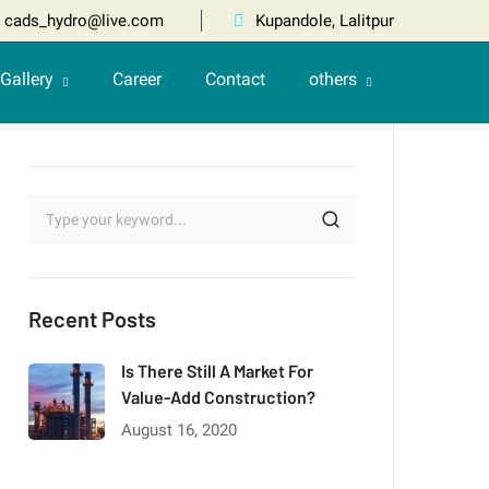
cads_hydro@live.com
Kupandole, Lalitpur
Gallery
Career
Contact
others
Recent Posts
Is There Still A Market For
Value-Add Construction?
August 16, 2020