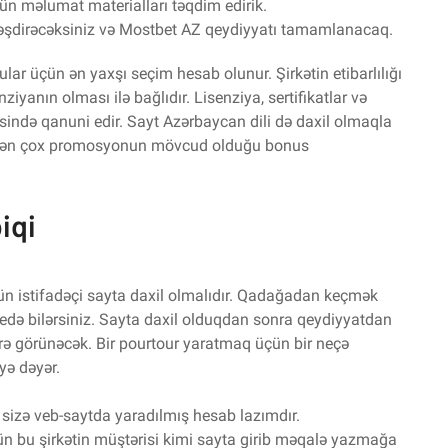
n məlumat materialları təqdim edirik.
vləşdirəcəksiniz və Mostbet AZ qeydiyyatı tamamlanacaq.
r üçün ən yaxşı seçim hesab olunur. Şirkətin etibarlılığı
nın olması ilə bağlıdır. Lisenziya, sertifikatlar və
sində qanuni edir. Sayt Azərbaycan dili də daxil olmaqla
 20-dən çox promosyonun mövcud olduğu bonus
iqi
 istifadəçi sayta daxil olmalıdır. Qadağadan keçmək
də bilərsiniz. Sayta daxil olduqdan sonra qeydiyyatdan
ə görünəcək. Bir pourtour yaratmaq üçün bir neçə
yə dəyər.
 sizə veb-saytda yaradılmış hesab lazımdır.
ün bu şirkətin müştərisi kimi sayta girib məqalə yazmağa