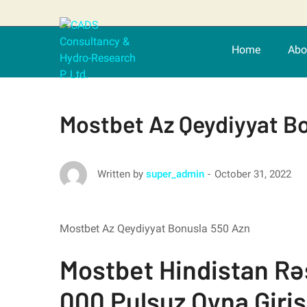
Home
Abo
Mostbet Az Qeydiyyat B
October 31, 2022
Written by
super_admin
Mostbet Az Qeydiyyat Bonusla 550 Azn
Mostbet Hindistan Rə
000 Pulsuz Oyna Giriş