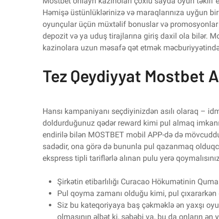
Mostbet onlayn kazinoları çoxlu sayda oyun təklif ed
Həmişə üstünlüklərinizə və maraqlarınıza uyğun bi
oyunçular üçün müxtəlif bonuslar və promosyonlar tə
depozit və ya uduş tirajlarına giriş daxil ola bilər.
kazinolara uzun məsafə qət etmək məcburiyyətindən
Tez Qeydiyyat Mostbet 
Hansı kampaniyanı seçdiyinizdən asılı olaraq – idm
doldurduğunuz qədər reward kimi pul almaq imkanın
endirilə bilən MOSTBET mobil APP-də də mövcuddu
sadədir, ona görə də bununla pul qazanmaq olduqc
ekspress tipli tariflərlə alınan pulu yerə qoymalısınız
Şirkətin etibarlılığı Curacao Hökumətinin Qumar
Pul qoyma zamanı olduğu kimi, pul çıxararkən
Siz bu kateqoriyaya baş çəkməklə ən yaxşı oyun
olmasının əlbət ki, səbəbi va, bu da onların ən 