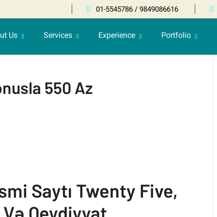
01-5545786 / 9849086616
ut Us
Services
Experience
Portfolio
onusla 550 Az
smi Saytı Twenty Five,
 Və Qeydiyyat