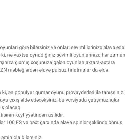
unları görə bilərsiniz və onları sevimlilərinizə əlavə edə
b ki, nə vaxtsa oynadığınız sevimli oyunlarınıza hər zaman
rşınıza çıxmış xoşunuza gələn oyunları axtara-axtara
N məbləğlərdən əlavə pulsuz fırlatmalar da əldə
 ki, ən populyar qumar oyunu provayderləri ilə tanışsınız.
yaya çıxış əldə edəcəksiniz, bu versiyada çatışmazlıqlar
iş olacaq.
ısının keyfiyyətindən asılıdır.
lər 100 FS və bəxt çarxında əlavə spinlər şəklində bonus
əmin ola bilərsiniz.