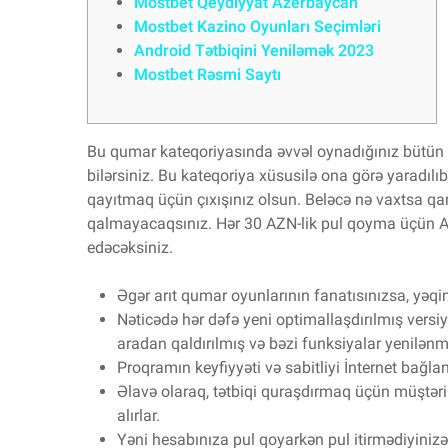
Mostbet Qeydiyyat Azerbaycan
Mostbet Kazino Oyunları Seçimləri
Android Tətbiqini Yeniləmək 2023
Mostbet Rəsmi Saytı
Bu qumar kateqoriyasında əvvəl oynadığınız bütün oy
bilərsiniz. Bu kateqoriya xüsusilə ona görə yaradılı
qayıtmaq üçün çıxışınız olsun. Beləcə nə vaxtsa qa
qalmayacaqsınız. Hər 30 AZN-lik pul qoyma üçün AZ
edəcəksiniz.
Əgər arıt qumar oyunlarının fanatısınızsa, yəqin
Nəticədə hər dəfə yeni optimallaşdırılmış versi
aradan qaldırılmış və bəzi funksiyalar yenilənm
Proqramın keyfiyyəti və sabitliyi İnternet bağlant
Əlavə olaraq, tətbiqi quraşdırmaq üçün müştəri
alırlar.
Yəni hesabınıza pul qoyarkən pul itirmədiyinizə 