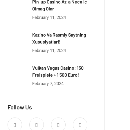
Pin-up Casino Az-a Necə Iç
Olmaq Olar
February 11, 2024
Kazino Va Rasmiy Saytning
Xususiyatlari!
February 11, 2024
Vulkan Vegas Casino: 150
Freispiele + 1 500 Euro!
February 7, 2024
Follow Us