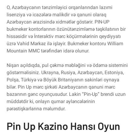
O, Azərbaycanın tənzimləyici orqanlarından lazımi
lisenziya və icazələrə malikdir və qanuni olaraq
Azərbaycan ərazisində xidmətlər göstərir. PIN-UP
bukmeker kontorlarının özünütənzimləmə təşkilatının bir
hissəsidir və İnteraktiv mərc köçürmələrinin qeydiyyatı
üzrə Vahid Mərkəz ilə işləyir. Bukmeker kontoru William
Mountain MMC tərəfindən idarə olunur.
Nişan açıldıqda, pul çəkmə məbləğini və ödəmə sistemini
göstərməlisiniz. Ukrayna, Rusiya, Azərbaycan, Estoniya,
Polşa, Türkiyə və Böyük Britaniyanın sakinləri oynaya
bilər. Pin Up mərc şirkəti Azərbaycanın qanuni mərc
bazarının gənc oyunçusudur. Lakin “Pin-Up” brendi uzun
müddətdir ki, onlayn qumar əyləncələrinin
pərəstişkarlarına məlumdur.
Pin Up Kazino Hansı Oyun