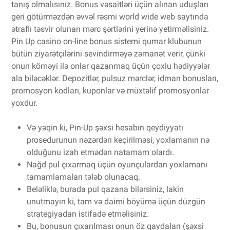
tanış olmalısınız. Bonus vəsaitləri üçün alınan uduşları
geri götürməzdən əvvəl rəsmi world wide web saytında
ətraflı təsvir olunan mərc şərtlərini yerinə yetirməlisiniz.
Pin Up casino on-line bonus sistemi qumar klubunun
bütün ziyarətçilərini sevindirməyə zəmanət verir, çünki
onun köməyi ilə onlar qazanmaq üçün çoxlu hədiyyələr
ala biləcəklər. Depozitlər, pulsuz mərclər, idman bonusları,
promosyon kodları, kuponlar və müxtəlif promosyonlar
yoxdur.
Və yəqin ki, Pin-Up şəxsi hesabın qeydiyyatı
prosedurunun nəzərdən keçirilməsi, yoxlamanın nə
olduğunu izah etmədən natamam olardı.
Nağd pul çıxarmaq üçün oyunçulardan yoxlamanı
tamamlamaları tələb olunacaq.
Beləliklə, burada pul qazana bilərsiniz, lakin
unutmayın ki, tam və daimi böyümə üçün düzgün
strategiyadan istifadə etməlisiniz.
Bu, bonusun çıxarılması onun öz qaydaları (şəxsi