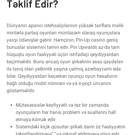
Təklif Edir?
Dünyanın aparıcı istehsalçılarının yüksək tariflərə malik
minlərlə parlaq oyunları müntəzəm olaraq oyunçulara
yaxşı ödənişlər gətirir. Həmçinin, Pin-Up casino geniş
bonuslar sistemini təmin edir. Pin Upwards az-da tam
hüquqlu oyun fəaliyyəti üçün istifadəçi qeydiyyatdan
keçirməlidir. Bunu ancaq oyun şirkətinin əsas qaydaları
ilə tanış olan yetkinlik yaşına çatmış azərbaycanlı edə
bilər. Qeydiyyatdan keçərkən oyunçu oyun hesabının
bağlı olduğu mobil nömrəni və ya e-poçt ünvanını
göstərməlidir.
Mütəxəssislər keyfiyyətli və tez bir zamanda
oyunçuların hər hansı problem və suallarını həll
etməyə kömək edir.
Sistemdəki kiçik qüsurlar şirkəti daim öz fəaliyyətini
təkmilləşdirməyə” “və inkişaf etdirməyə sövq edir.