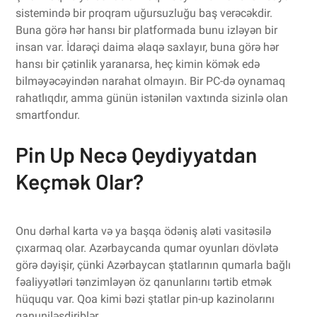
sistemində bir proqram uğursuzluğu baş verəcəkdir.
Buna görə hər hansı bir platformada bunu izləyən bir
insan var. İdarəçi daima əlaqə saxlayır, buna görə hər
hansı bir çətinlik yaranarsa, heç kimin kömək edə
bilməyəcəyindən narahat olmayın. Bir PC-də oynamaq
rahatlıqdır, amma günün istənilən vaxtında sizinlə olan
smartfondur.
Pin Up Necə Qeydiyyatdan
Keçmək Olar?
Onu dərhal karta və ya başqa ödəniş aləti vasitəsilə
çıxarmaq olar. Azərbaycanda qumar oyunları dövlətə
görə dəyişir, çünki Azərbaycan ştatlarının qumarla bağlı
fəaliyyətləri tənzimləyən öz qanunlarını tərtib etmək
hüququ var. Qoa kimi bəzi ştatlar pin-up kazinolarını
qanuniləşdiriblər.