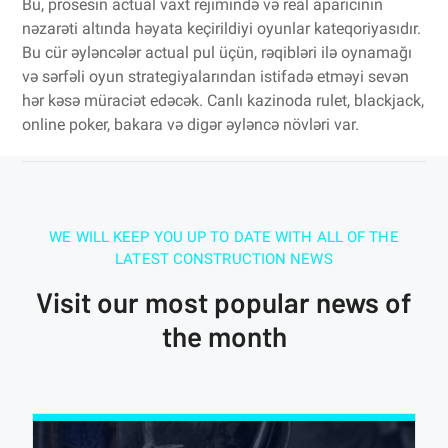
Bu, prosesin actual vaxt rejimində və real aparıcının
nəzarəti altında həyata keçirildiyi oyunlar kateqoriyasıdır.
Bu cür əyləncələr actual pul üçün, rəqibləri ilə oynamağı
və sərfəli oyun strategiyalarından istifadə etməyi sevən
hər kəsə müraciət edəcək. Canlı kazinoda rulet, blackjack,
online poker, bakara və digər əyləncə növləri var.
WE WILL KEEP YOU UP TO DATE WITH ALL OF THE
LATEST CONSTRUCTION NEWS
Visit our most popular news of
the month