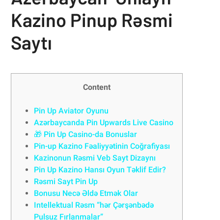
Kazino Pinup Rəsmi
Saytı
Content
Pin Up Aviator Oyunu
Azərbaycanda Pin Upwards Live Casino
🎁 Pin Up Casino-da Bonuslar
Pin-up Kazino Fəaliyyətinin Coğrafiyası
Kazinonun Rəsmi Veb Sayt Dizaynı
Pin Up Kazino Hansı Oyun Təklif Edir?
Rəsmi Sayt Pin Up
Bonusu Necə Əldə Etmək Olar
Intellektual Rəsm “hər Çərşənbədə
Pulsuz Fırlanmalar”