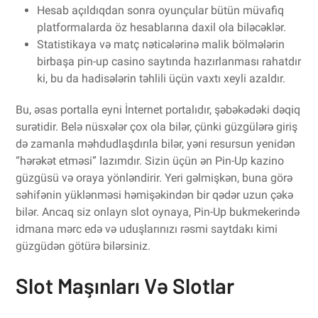
Hesab açıldıqdan sonra oyunçular bütün müvafiq
platformalarda öz hesablarına daxil ola biləcəklər.
Statistikaya və matç nəticələrinə malik bölmələrin
birbaşa pin-up casino saytında hazırlanması rahatdır
ki, bu da hadisələrin təhlili üçün vaxtı xeyli azaldır.
Bu, əsas portalla eyni İnternet portalıdır, şəbəkədəki dəqiq
surətidir. Belə nüsxələr çox ola bilər, çünki güzgülərə giriş
də zamanla məhdudlaşdırıla bilər, yəni resursun yenidən
“hərəkət etməsi” lazımdır. Sizin üçün ən Pin-Up kazino
güzgüsü və oraya yönləndirir. Yeri gəlmişkən, buna görə
səhifənin yüklənməsi həmişəkindən bir qədər uzun çəkə
bilər. Ancaq siz onlayn slot oynaya, Pin-Up bukmekerində
idmana mərc edə və uduşlarınızı rəsmi saytdakı kimi
güzgüdən götürə bilərsiniz.
Slot Maşınları Və Slotlar