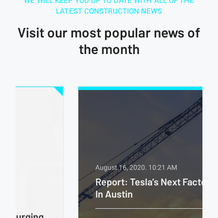
WE WILL KEEP YOU UP TO DATE WITH ALL OF THE
LATEST CONSTRUCTION NEWS
Visit our most popular news of
the month
August 16, 2020.
10:21 AM
Report: Tesla’s Next Factory Will Be
In Austin