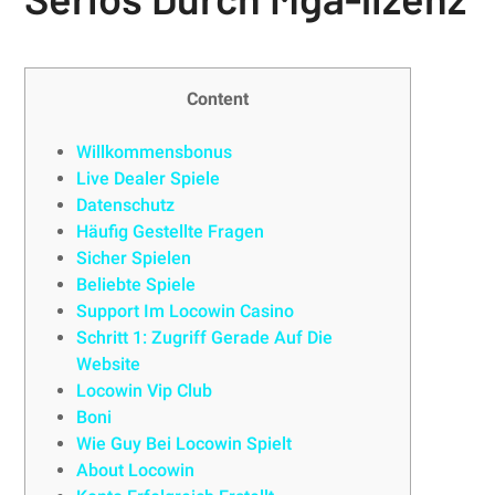
Content
Willkommensbonus
Live Dealer Spiele
Datenschutz
Häufig Gestellte Fragen
Sicher Spielen
Beliebte Spiele
Support Im Locowin Casino
Schritt 1: Zugriff Gerade Auf Die
Website
Locowin Vip Club
Boni
Wie Guy Bei Locowin Spielt
About Locowin