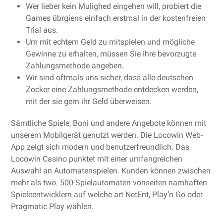
Wer lieber kein Mulighed eingehen will, probiert die
Games übrgiens einfach erstmal in der kostenfreien
Trial aus.
Um mit echtem Geld zu mitspielen und mögliche
Gewinne zu erhalten, müssen Sie Ihre bevorzugte
Zahlungsmethode angeben.
Wir sind oftmals uns sicher, dass alle deutschen
Zocker eine Zahlungsmethode entdecken werden,
mit der sie gern ihr Geld überweisen.
Sämtliche Spiele, Boni und andere Angebote können mit
unserem Mobilgerät genutzt werden. Die Locowin Web-
App zeigt sich modern und benutzerfreundlich. Das
Locowin Casino punktet mit einer umfangreichen
Auswahl an Automatenspielen. Kunden können zwischen
mehr als two. 500 Spielautomaten vonseiten namhaften
Spieleentwicklern auf welche art NetEnt, Play’n Go oder
Pragmatic Play wählen.