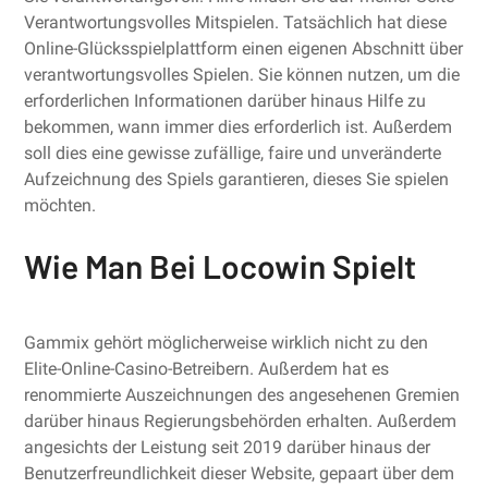
Verantwortungsvolles Mitspielen. Tatsächlich hat diese
Online-Glücksspielplattform einen eigenen Abschnitt über
verantwortungsvolles Spielen. Sie können nutzen, um die
erforderlichen Informationen darüber hinaus Hilfe zu
bekommen, wann immer dies erforderlich ist. Außerdem
soll dies eine gewisse zufällige, faire und unveränderte
Aufzeichnung des Spiels garantieren, dieses Sie spielen
möchten.
Wie Man Bei Locowin Spielt
Gammix gehört möglicherweise wirklich nicht zu den
Elite-Online-Casino-Betreibern. Außerdem hat es
renommierte Auszeichnungen des angesehenen Gremien
darüber hinaus Regierungsbehörden erhalten. Außerdem
angesichts der Leistung seit 2019 darüber hinaus der
Benutzerfreundlichkeit dieser Website, gepaart über dem