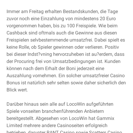
Immer am Freitag erhalten Bestandskunden, die Tage
zuvor noch eine Einzahlung von mindestens 20 Euro
vorgenommen haben, bis zu 100 Freispiele. Wie beim
Cashback sind oftmals auch die Gewinne aus diesen
Freispielen selvbestemmende umsatzfrei. Dabei spielt es
keine Rolle, ob Spieler gewinnen oder verlieren. Positiv
bei dieser Indst?vning hervorzuheben ist au?erdem, dass
der Procuring frei von Umsatzbedingungen ist. Kunden
können nach dem Erhalt der Boni jederzeit eine
Auszahlung vornehmen. Ein solcher umsatzfreier Casino
Bonus ist natürlich sehr selten sowie daher sicherlich den
Blick wert.
Darüber hinaus sein alle auf LocoWin aufgeführten
Spiele vonseiten branchenführenden Anbietern
bereitgestellt. Abgesehen von LocoWin hat Gammix
Limited mehrere andere Casinoseiten erfolgreich
betrieben, darunter RANT Casino sowie Scatters Casino.