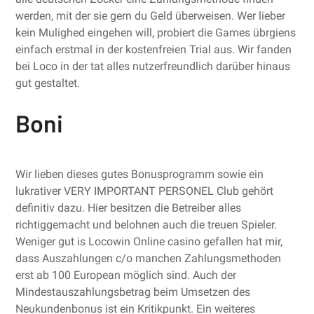
werden, mit der sie gern du Geld überweisen. Wer lieber
kein Mulighed eingehen will, probiert die Games übrgiens
einfach erstmal in der kostenfreien Trial aus. Wir fanden
bei Loco in der tat alles nutzerfreundlich darüber hinaus
gut gestaltet.
Boni
Wir lieben dieses gutes Bonusprogramm sowie ein
lukrativer VERY IMPORTANT PERSONEL Club gehört
definitiv dazu. Hier besitzen die Betreiber alles
richtiggemacht und belohnen auch die treuen Spieler.
Weniger gut is Locowin Online casino gefallen hat mir,
dass Auszahlungen c/o manchen Zahlungsmethoden
erst ab 100 European möglich sind. Auch der
Mindestauszahlungsbetrag beim Umsetzen des
Neukundenbonus ist ein Kritikpunkt. Ein weiteres