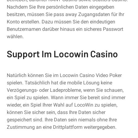
Nachdem Sie Ihre persönlichen Daten eingegeben
besitzen, müssen Sie pass away Zugangsdaten für Ihr
Konto erstellen. Dazu müssen Sie den eindeutigen
Benutzernamen darüber hinaus ein sicheres Passwort
wählen.
Support Im Locowin Casino
Natürlich können Sie im Locowin Casino Video Poker
spielen. Tatsächlich hat die mobile Lösung keine
Verzögerungs- oder Ladeprobleme, wenn Sie schauen,
ein Spiel zu spielen. Wann immer Sie bereit sind immer
wieder, ein Spiel Ihrer Wahl auf LocoWin zu spielen,
können Sie sicher sein, dass Ihre Daten sicher
gespeichert sind. Ihre Daten sein niemals ohne Ihre
Zustimmung an eine Drittplattform weitergegeben.