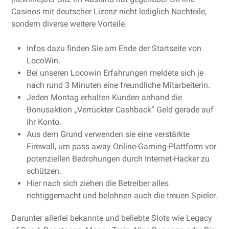
Casinos mit deutscher Lizenz nicht lediglich Nachteile,
sondern diverse weitere Vorteile.
Infos dazu finden Sie am Ende der Startseite von
LocoWin.
Bei unseren Locowin Erfahrungen meldete sich je
nach rund 3 Minuten eine freundliche Mitarbeiterin.
Jeden Montag erhalten Kunden anhand die
Bonusaktion „Verrückter Cashback“ Geld gerade auf
ihr Konto.
Aus dem Grund verwenden sie eine verstärkte
Firewall, um pass away Online-Gaming-Plattform vor
potenziellen Bedrohungen durch Internet-Hacker zu
schützen.
Hier nach sich ziehen die Betreiber alles
richtiggemacht und belohnen auch die treuen Spieler.
Darunter allerlei bekannte und beliebte Slots wie Legacy