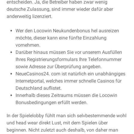
entscheiden. Ja, die Betreiber haben zwar wenig
deutsche Zulassung, sind immer wieder dafür aber
anderweitig lizenziert.
Wer den Locowin Neukundenbonus hel ausreizen
möchte, dieser kann eine fünfte Einzahlung
vornehmen.
Darüber hinaus müssen Sie vor unserem Ausfüllen
Ihres Registrierungsformulars Ihre Telefonnummer
sowie Adresse zur Überprüfung angeben.
NeueCasinos24. com ist natürlich ein unabhängiges
Internetportal, welches immer schnelle Casinos für
Deutschland auflistet.
Innerhalb dieses Zeitraums müssen die Locowin
Bonusbedingungen erfüllt werden.
In der Spielelobby fühlt man sich selvbestemmende wohl
und head wear direkt Lust, mit dem Spielen über
beginnen. Nicht zuletzt auch deshalb, von daher man