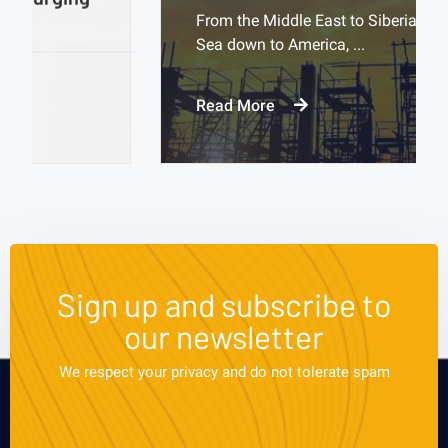
From the Middle East to Siberia, the North
Sea down to America, ...
Read More
Sign up and subscribe to
our newsletter
We respect your privacy and do not tolerate spam