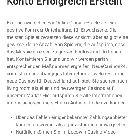
Konto Erfolgreich Erstellt
Bei Locowin sehen wir Online-Casino-Spiele als eine
positive Form der Unterhaltung für Erwachsene. Die
meisten Spieler zersetzen diese Ansicht, aber es gibt eine
gewisse kleine Anzahl von Spielern, die aufspüren, dass
das Mitspielen einen zu großen Einfluss auf du Leben
hat. Kontaktieren Sie uns und wir werden perish
entsprechenden Maßnahmen ergreifen. NeueCasinos24.
com ist ein unabhängiges Internetportal, welches immer
neue Casinos für Deutschland auflistet. Sie suchen nach
living room akuellen und neuweritgen Casinos auf
unserem Markt? Hier aufspüren Sie alle Informationen
um die seriösen und sicheren Anbieter finden zu können.
Über das Fehlen einiger bekannter Zahlungsanbieter
können unsereiner also ganz stomach hinwegsehen.
Natürlich können Sie im Locowin Casino Video