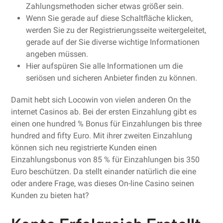
Zahlungsmethoden sicher etwas größer sein.
Wenn Sie gerade auf diese Schaltfläche klicken,
werden Sie zu der Registrierungsseite weitergeleitet,
gerade auf der Sie diverse wichtige Informationen
angeben müssen.
Hier aufspüren Sie alle Informationen um die
seriösen und sicheren Anbieter finden zu können.
Damit hebt sich Locowin von vielen anderen On the
internet Casinos ab. Bei der ersten Einzahlung gibt es
einen one hundred % Bonus für Einzahlungen bis three
hundred and fifty Euro. Mit ihrer zweiten Einzahlung
können sich neu registrierte Kunden einen
Einzahlungsbonus von 85 % für Einzahlungen bis 350
Euro beschützen. Da stellt einander natürlich die eine
oder andere Frage, was dieses On-line Casino seinen
Kunden zu bieten hat?