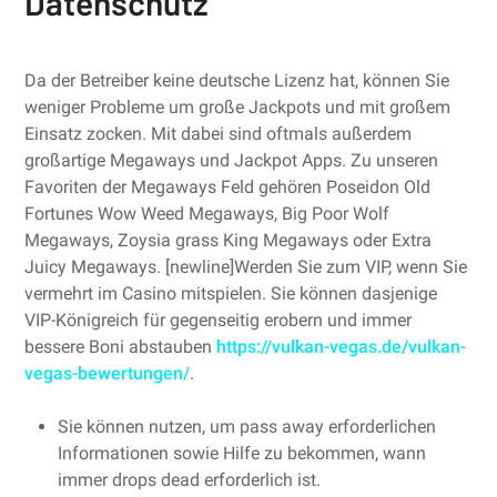
Datenschutz
Da der Betreiber keine deutsche Lizenz hat, können Sie
weniger Probleme um große Jackpots und mit großem
Einsatz zocken. Mit dabei sind oftmals außerdem
großartige Megaways und Jackpot Apps. Zu unseren
Favoriten der Megaways Feld gehören Poseidon Old
Fortunes Wow Weed Megaways, Big Poor Wolf
Megaways, Zoysia grass King Megaways oder Extra
Juicy Megaways. [newline]Werden Sie zum VIP, wenn Sie
vermehrt im Casino mitspielen. Sie können dasjenige
VIP-Königreich für gegenseitig erobern und immer
bessere Boni abstauben
https://vulkan-vegas.de/vulkan-
vegas-bewertungen/
.
Sie können nutzen, um pass away erforderlichen
Informationen sowie Hilfe zu bekommen, wann
immer drops dead erforderlich ist.