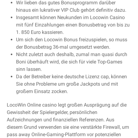
Wir lieben das gutes Bonusprogramm darüber
hinaus ein lukrativer VIP Club gehört definitiv dazu.
Insgesamt können Neukunden im Locowin Casino
mit fünf Einzahlungen einen Bonusbetrag von bis zu
1. 850 Euro kassieren.
Um sich den Locowin Bonus freizuspielen, so muss
der Bonusbetrag 36-mal umgesetzt werden.
Nicht zuletzt auch deshalb, zumal man quasi durch
Boni überhäuft wird, die sich für viele Top-Games
sinn lassen.
Da der Betreiber keine deutsche Lizenz cap, können
Sie ohne Probleme um große Jackpots und mit
großem Einsatz zocken.
LocoWin Online casino legt großen Ausprägung auf die
Gewissheit der Spielergelder, persönlichen
Aufzeichnungen und finanziellen Referenzen. Aus
diesem Grund verwenden sie eine verstärkte Firewall, um
pass away Online-Gaming-Plattform vor potenziellen